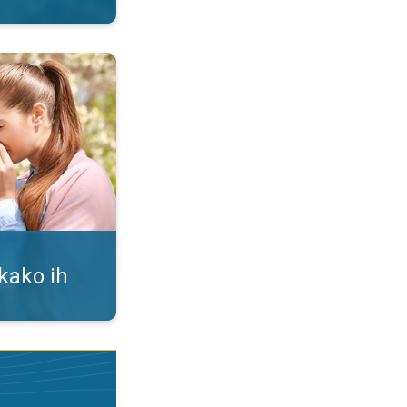
i. Alergija na polen. . .
 kako ih