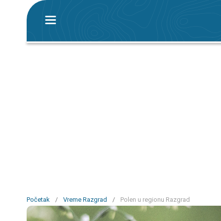
Početak
/
Vreme Razgrad
/
Polen u regionu Razgrad