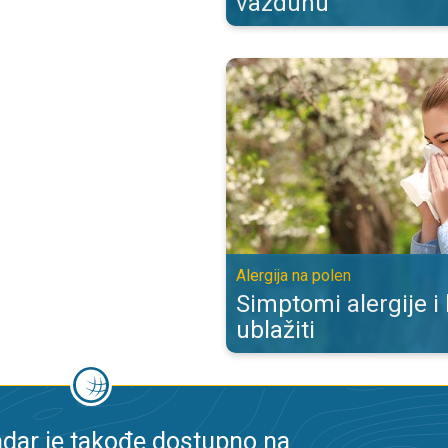
vazduhu
Simptomi alergije i kako ih ublažit
Alergija na polen
Simptomi alergije i
ublažiti
dar je takođe dostupno na