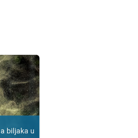
duhu. Podaci u našoj aplikaciji. . .
a biljaka u