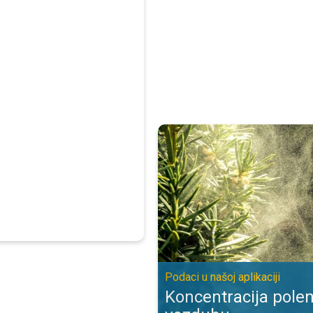
Koncentracija polena biljaka u vaz
Podaci u našoj aplikaciji
Koncentracija polen