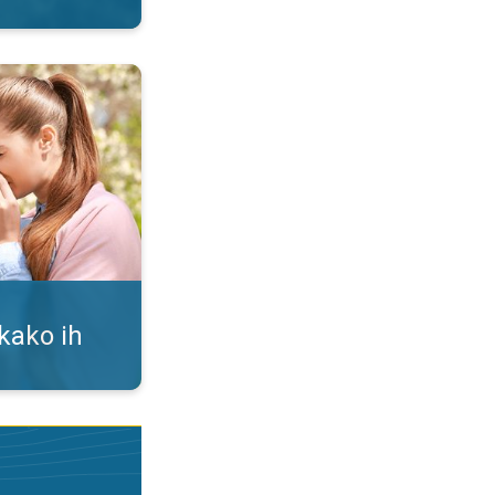
i. Alergija na polen. . .
 kako ih