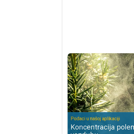
Koncentracija polena biljaka u vaz
Podaci u našoj aplikaciji
Koncentracija polen