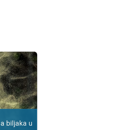
duhu. Podaci u našoj aplikaciji. . .
a biljaka u