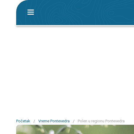
Početak
/
Vreme Pontevedra
/
Polen u regionu Pontevedra