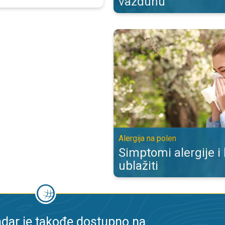
vazduhu
Simptomi alergije i kako ih ublažit
Alergija na polen
Simptomi alergije i
ublažiti
dar je takođe dostupno na