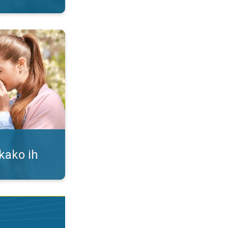
i. Alergija na polen. . .
 kako ih