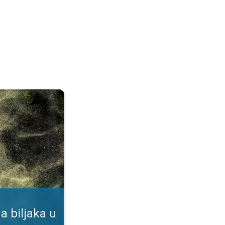
duhu. Podaci u našoj aplikaciji. . .
a biljaka u