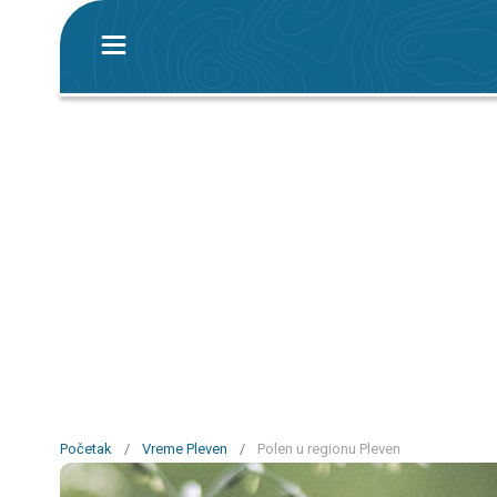
Početak
/
Vreme Pleven
/
Polen u regionu Pleven