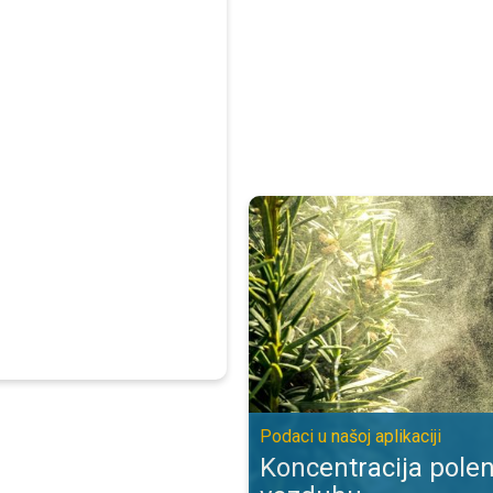
Koncentracija polena biljaka u vaz
Podaci u našoj aplikaciji
Koncentracija polen