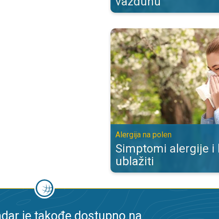
vazduhu
Simptomi alergije i kako ih ublažit
Alergija na polen
Simptomi alergije i
ublažiti
dar je takođe dostupno na