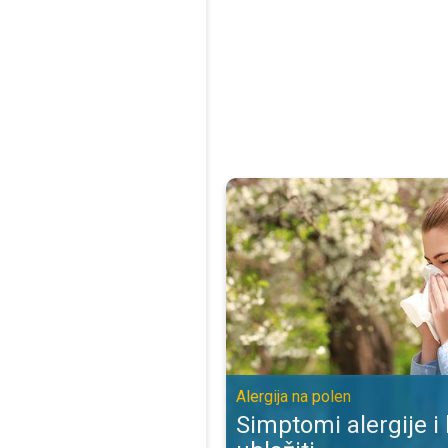
Simptomi alergije i kako ih ublažit
Alergija na polen
Simptomi alergije i