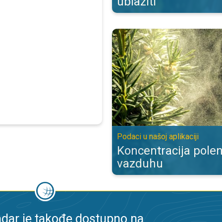
ublažiti
Koncentracija polena biljaka u vaz
Podaci u našoj aplikaciji
Koncentracija polen
vazduhu
dar je takođe dostupno na