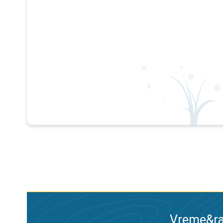
Vreme&ra