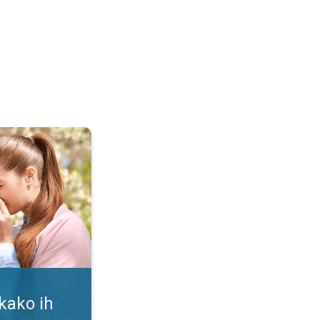
i. Alergija na polen. . .
 kako ih