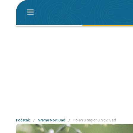
Početak
/
Vreme Novi Sad
/
Polen u regionu Novi Sad