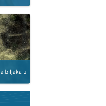
duhu. Podaci u našoj aplikaciji. . .
a biljaka u