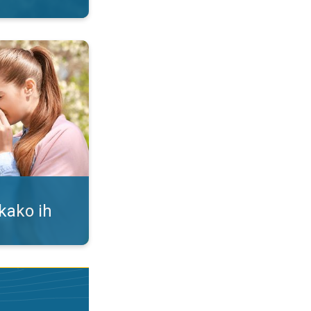
i. Alergija na polen. . .
 kako ih