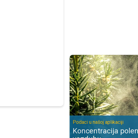
Koncentracija polena biljaka u vaz
Podaci u našoj aplikaciji
Koncentracija polen