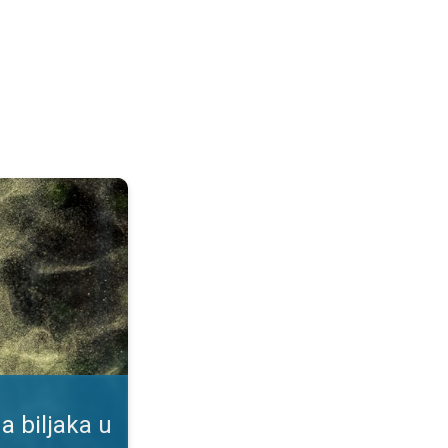
duhu. Podaci u našoj aplikaciji. . .
a biljaka u