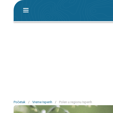
Početak
/
Vreme Isperih
/
Polen u regionu Isperih