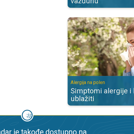
vazduhu
Simptomi alergije i kako ih ublažit
Alergija na polen
Simptomi alergije i
ublažiti
dar je takođe dostupno na