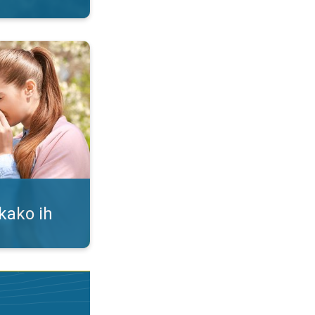
i. Alergija na polen. . .
 kako ih