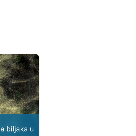
duhu. Podaci u našoj aplikaciji. . .
a biljaka u