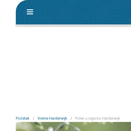
Početak
/
Vreme Harderwijk
/
Polen u regionu Harderwijk