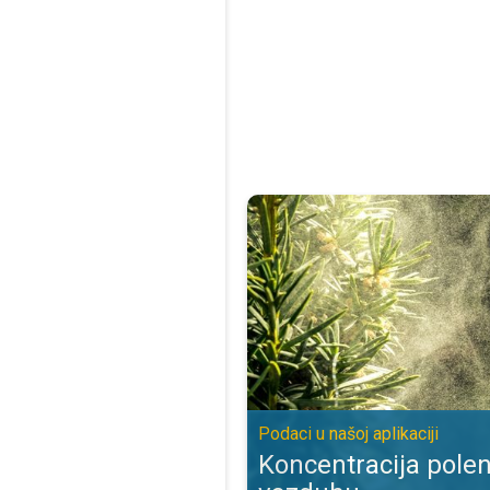
Koncentracija polena biljaka u vaz
Podaci u našoj aplikaciji
Koncentracija polen