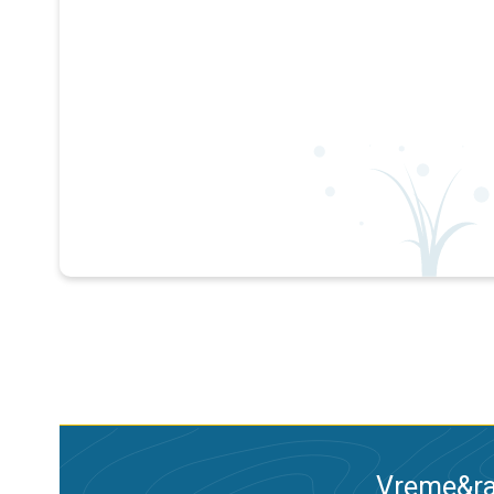
Vreme&ra