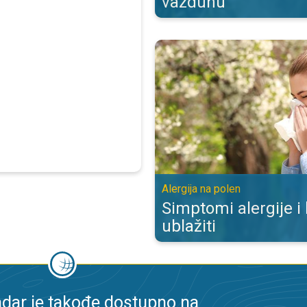
vazduhu
Simptomi alergije i kako ih ublažit
Alergija na polen
Simptomi alergije i
ublažiti
dar je takođe dostupno na