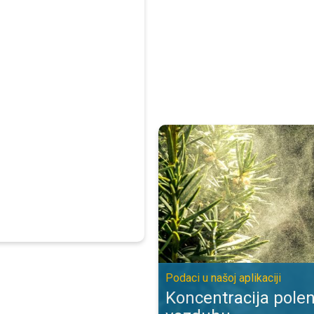
Koncentracija polena biljaka u vaz
Podaci u našoj aplikaciji
Koncentracija polen