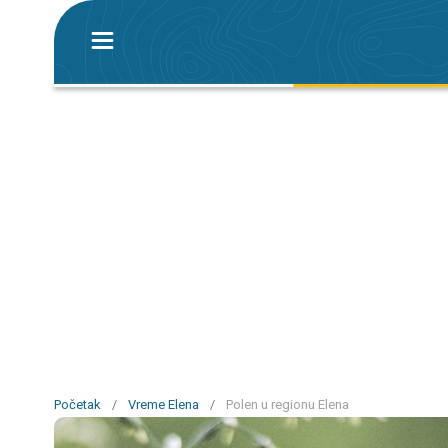
Početak
/
Vreme Elena
/
Polen u regionu Elena