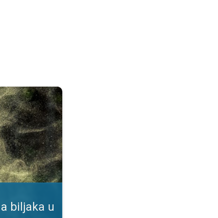
duhu. Podaci u našoj aplikaciji. . .
a biljaka u