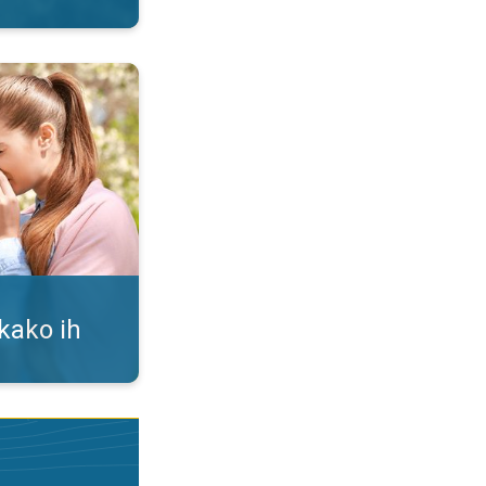
i. Alergija na polen. . .
 kako ih