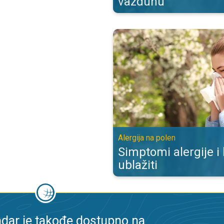
vazduhu
Simptomi alergije i kako ih ublažit
Alergija na polen
Simptomi alergije i
ublažiti
dar je takođe dostupno na