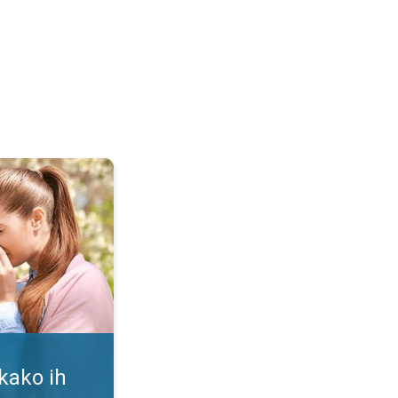
i. Alergija na polen. . .
 kako ih