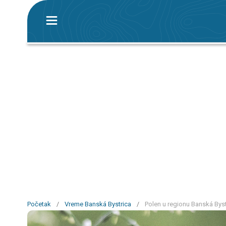
Početak
/
Vreme Banská Bystrica
/
Polen u regionu Banská Byst