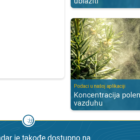
ublažiti
Koncentracija polena biljaka u vaz
Podaci u našoj aplikaciji
Koncentracija polen
vazduhu
dar je takođe dostupno na