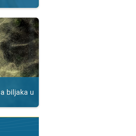
duhu. Podaci u našoj aplikaciji. . .
a biljaka u