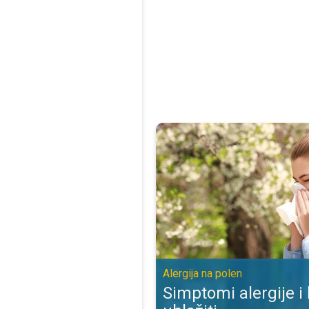
Simptomi alergije i kako ih ublažit
Alergija na polen
Simptomi alergije i