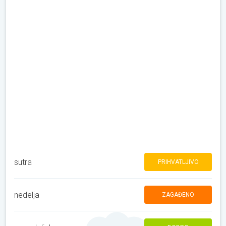
sutra
PRIHVATLJIVO
nedelja
ZAGAĐENO