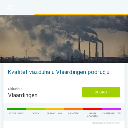
Kvalitet vazduha u Vlaardingen području
aktuelno
DOBRO
Vlaardingen
VEOMA DOBRO
DOBRO
PRIHVATLJIVO
ZAGAĐENO
VEOMA
EKSTREMNO LOŠE
ZAGAĐENO
European Air Quality Index