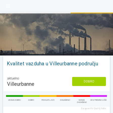
Kvalitet vazduha u Villeurbanne području
aktuelno
DOBRO
Villeurbanne
VEOMA DOBRO
DOBRO
PRIHVATLJIVO
ZAGAĐENO
VEOMA
EKSTREMNO LOŠE
ZAGAĐENO
European Air Quality Index