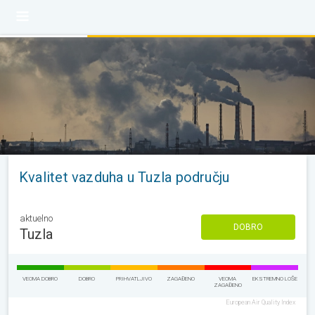
Kvalitet vazduha u Tuzla području
aktuelno
DOBRO
Tuzla
VEOMA DOBRO
DOBRO
PRIHVATLJIVO
ZAGAĐENO
VEOMA
EKSTREMNO LOŠE
ZAGAĐENO
European Air Quality Index