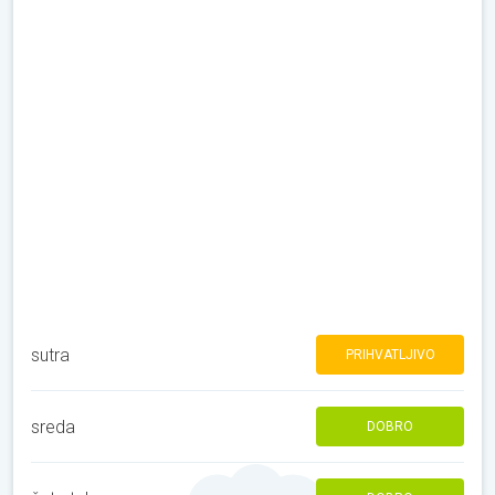
sutra
PRIHVATLJIVO
sreda
DOBRO