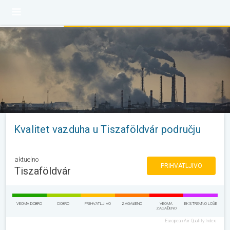
Kvalitet vazduha u Tiszaföldvár području
aktuelno
PRIHVATLJIVO
Tiszaföldvár
VEOMA DOBRO
DOBRO
PRIHVATLJIVO
ZAGAĐENO
VEOMA
EKSTREMNO LOŠE
ZAGAĐENO
European Air Quality Index