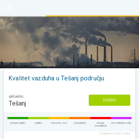
Kvalitet vazduha u Tešanj području
aktuelno
DOBRO
Tešanj
VEOMA DOBRO
DOBRO
PRIHVATLJIVO
ZAGAĐENO
VEOMA
EKSTREMNO LOŠE
ZAGAĐENO
European Air Quality Index