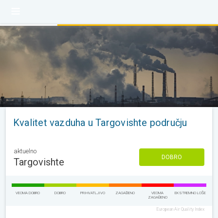
Kvalitet vazduha u Targovishte području
aktuelno
DOBRO
Targovishte
VEOMA DOBRO
DOBRO
PRIHVATLJIVO
ZAGAĐENO
VEOMA
EKSTREMNO LOŠE
ZAGAĐENO
European Air Quality Index