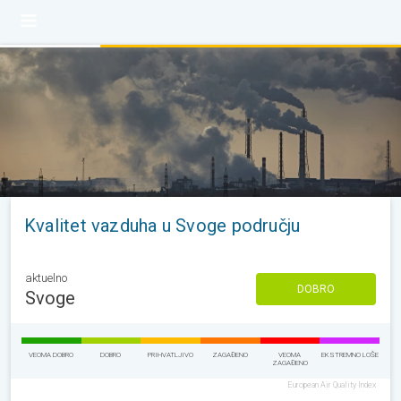
Kvalitet vazduha u Svoge području
aktuelno
DOBRO
Svoge
VEOMA DOBRO
DOBRO
PRIHVATLJIVO
ZAGAĐENO
VEOMA
EKSTREMNO LOŠE
ZAGAĐENO
European Air Quality Index