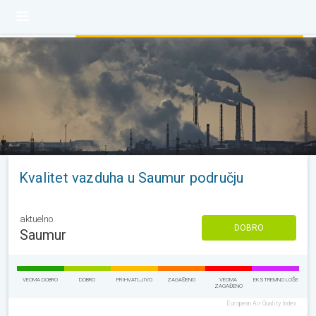
Kvalitet vazduha u Saumur području
aktuelno
DOBRO
Saumur
VEOMA DOBRO
DOBRO
PRIHVATLJIVO
ZAGAĐENO
VEOMA
EKSTREMNO LOŠE
ZAGAĐENO
European Air Quality Index