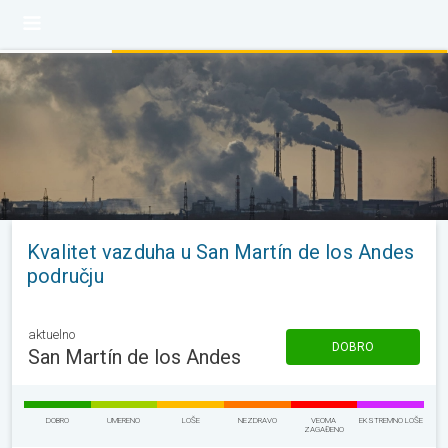
Kvalitet vazduha u San Martín de los Andes
području
aktuelno
DOBRO
San Martín de los Andes
DOBRO
UMERENO
LOŠE
NEZDRAVO
VEOMA
EKSTREMNO LOŠE
ZAGAĐENO