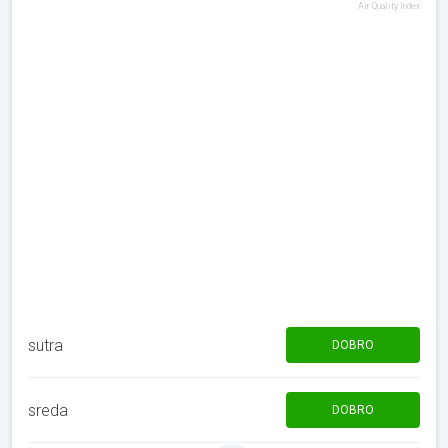
Air Quality Index
sutra
DOBRO
sreda
DOBRO