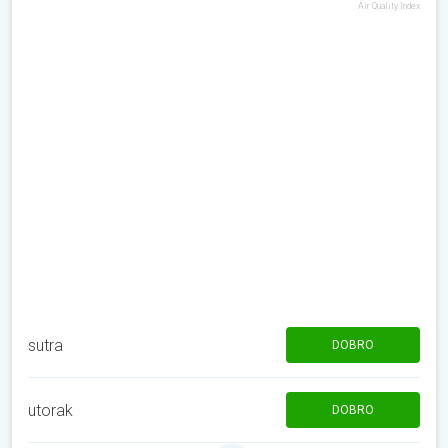
Air Quality Index
sutra
DOBRO
utorak
DOBRO