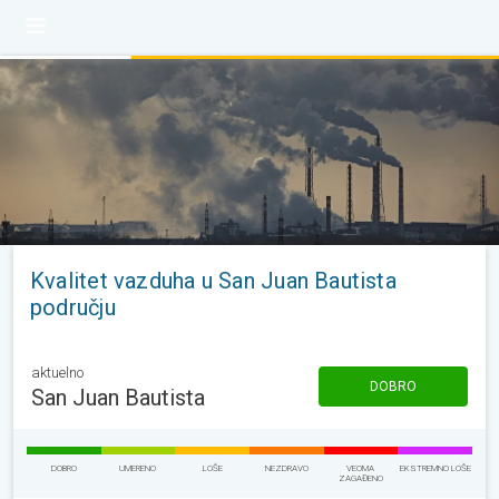
Kvalitet vazduha u San Juan Bautista
području
aktuelno
DOBRO
San Juan Bautista
DOBRO
UMERENO
LOŠE
NEZDRAVO
VEOMA
EKSTREMNO LOŠE
ZAGAĐENO