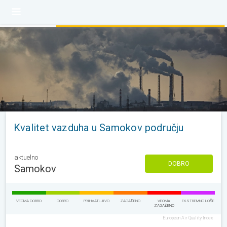
Kvalitet vazduha u Samokov području
aktuelno
DOBRO
Samokov
VEOMA DOBRO
DOBRO
PRIHVATLJIVO
ZAGAĐENO
VEOMA
EKSTREMNO LOŠE
ZAGAĐENO
European Air Quality Index