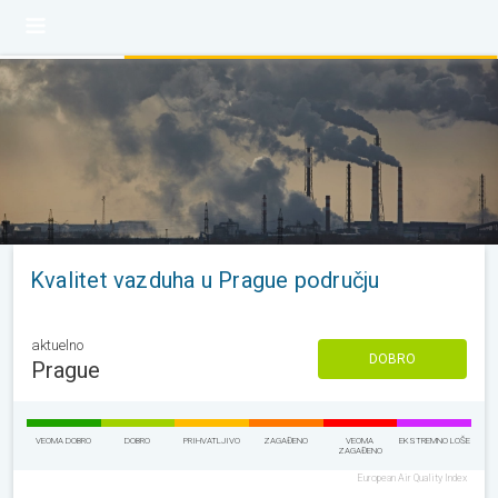
Kvalitet vazduha u Prague području
aktuelno
DOBRO
Prague
VEOMA DOBRO
DOBRO
PRIHVATLJIVO
ZAGAĐENO
VEOMA
EKSTREMNO LOŠE
ZAGAĐENO
European Air Quality Index