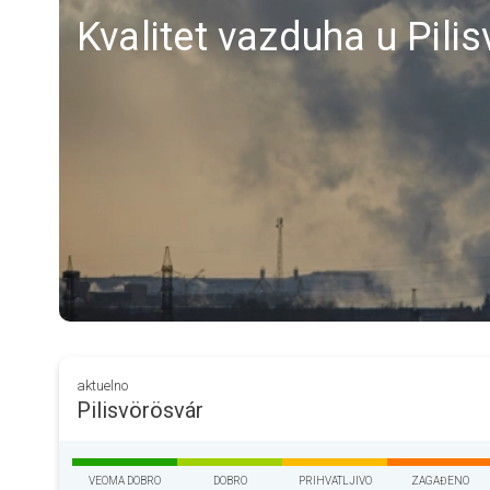
Kvalitet vazduha u Pili
aktuelno
Pilisvörösvár
VEOMA DOBRO
DOBRO
PRIHVATLJIVO
ZAGAĐENO