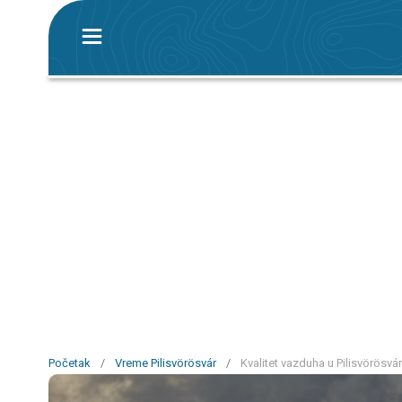
Početak
/
Vreme Pilisvörösvár
/
Kvalitet vazduha u Pilisvörösvá