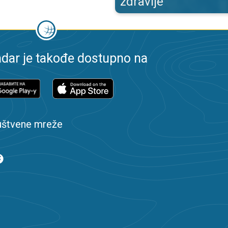
zdravlje
dar je takođe dostupno na
uštvene mreže