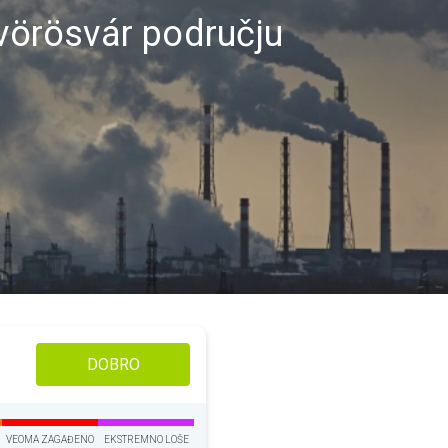
svörösvár području
DOBRO
VEOMA ZAGAĐENO
EKSTREMNO LOŠE