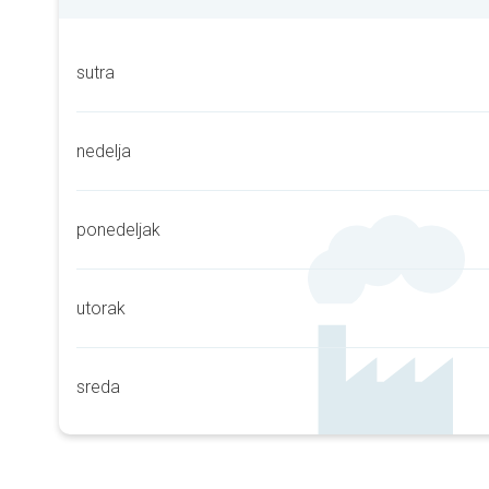
sutra
nedelja
ponedeljak
utorak
sreda