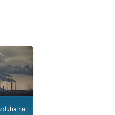
vlje. Indeks kvaliteta vazduha. . .
azduha na