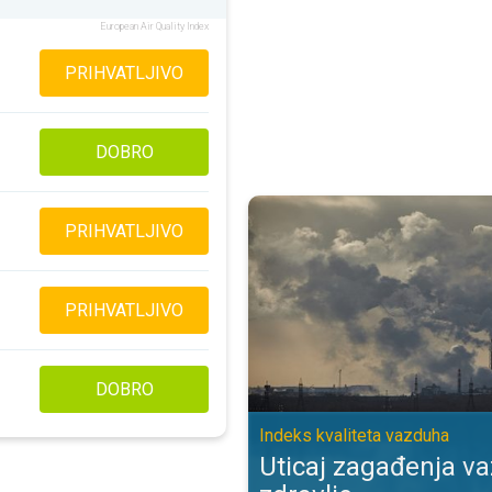
European Air Quality Index
PRIHVATLJIVO
DOBRO
Uticaj zagađenja vazduha na zdra
PRIHVATLJIVO
PRIHVATLJIVO
DOBRO
Indeks kvaliteta vazduha
Uticaj zagađenja v