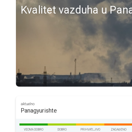
Kvalitet vazduha u Pan
aktuelno
Panagyurishte
VEOMA DOBRO
DOBRO
PRIHVATLJIVO
ZAGAĐENO