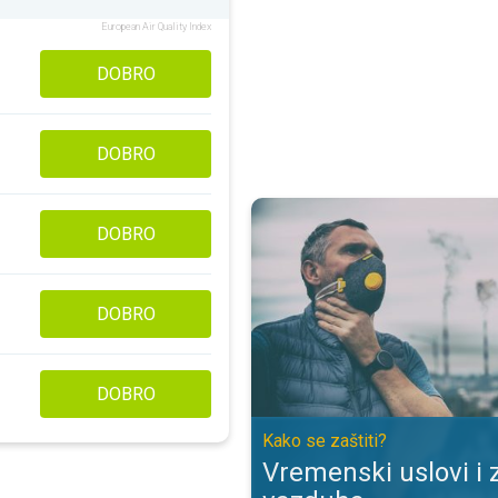
European Air Quality Index
DOBRO
DOBRO
Vremenski uslovi i zagađenje vaz
DOBRO
DOBRO
DOBRO
Kako se zaštiti?
Vremenski uslovi i