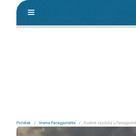
Početak
/
Vreme Panagyurishte
/
Kvalitet vazduha u Panagyuris