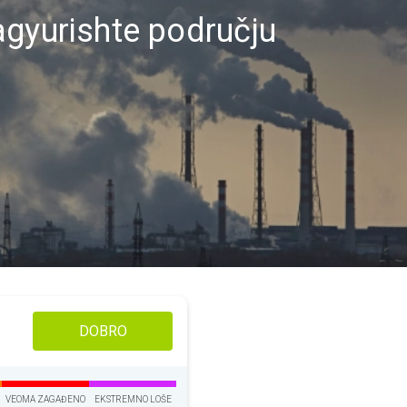
agyurishte području
DOBRO
VEOMA ZAGAĐENO
EKSTREMNO LOŠE