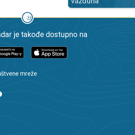
vazduha
dar je takođe dostupno na
uštvene mreže