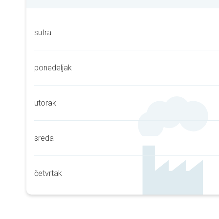
sutra
ponedeljak
utorak
sreda
četvrtak