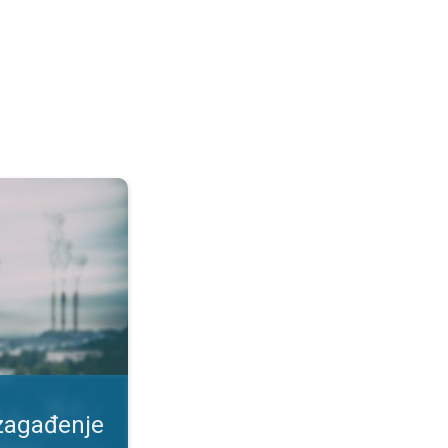
duha. Kako se zaštiti?. . .
 zagađenje