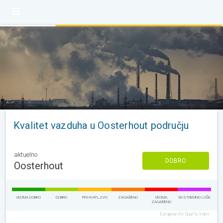
Kvalitet vazduha u Oosterhout području
aktuelno
DOBRO
Oosterhout
VEOMA DOBRO
DOBRO
PRIHVATLJIVO
ZAGAĐENO
VEOMA
EKSTREMNO LOŠE
ZAGAĐENO
European Air Quality Index