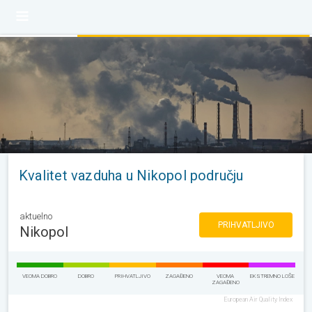
Kvalitet vazduha u Nikopol području
aktuelno
PRIHVATLJIVO
Nikopol
VEOMA DOBRO
DOBRO
PRIHVATLJIVO
ZAGAĐENO
VEOMA
EKSTREMNO LOŠE
ZAGAĐENO
European Air Quality Index