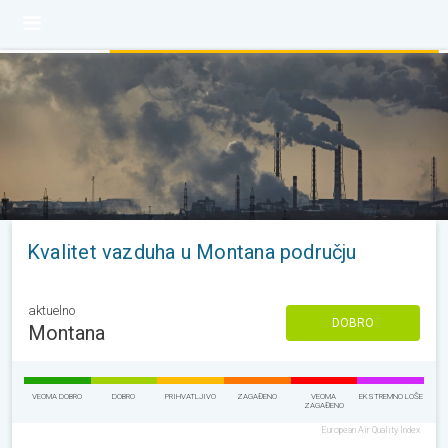
Kvalitet vazduha u Montana području
aktuelno
DOBRO
Montana
VEOMA DOBRO
DOBRO
PRIHVATLJIVO
ZAGAĐENO
VEOMA
EKSTREMNO LOŠE
ZAGAĐENO
European Air Quality Index