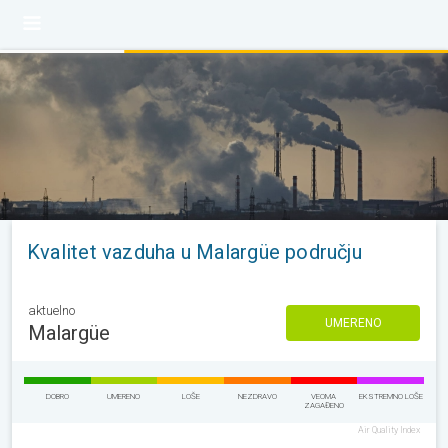
Kvalitet vazduha u Malargüe području
aktuelno
UMERENO
Malargüe
DOBRO
UMERENO
LOŠE
NEZDRAVO
VEOMA
EKSTREMNO LOŠE
ZAGAĐENO
Air Quality Index