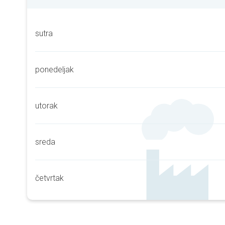
sutra
ponedeljak
utorak
sreda
četvrtak