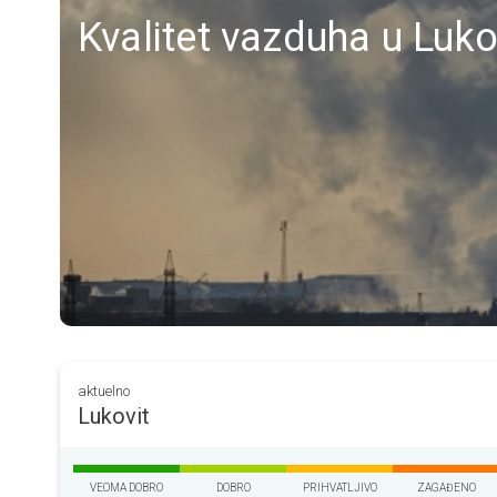
Kvalitet vazduha u Luko
aktuelno
Lukovit
VEOMA DOBRO
DOBRO
PRIHVATLJIVO
ZAGAĐENO