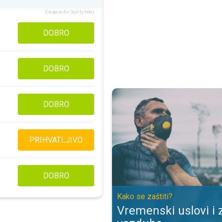
European Air Quality Index
DOBRO
DOBRO
Vremenski uslovi i zagađenje vaz
DOBRO
PRIHVATLJIVO
DOBRO
Kako se zaštiti?
Vremenski uslovi i