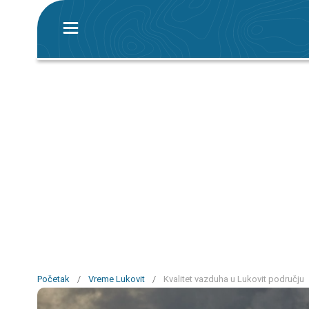
Početak
/
Vreme Lukovit
/
Kvalitet vazduha u Lukovit području