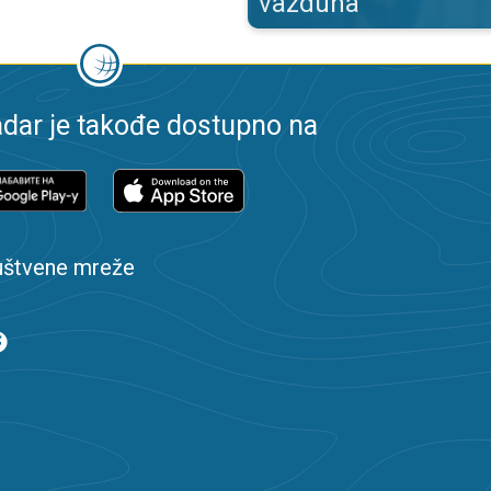
vazduha
dar je takođe dostupno na
uštvene mreže