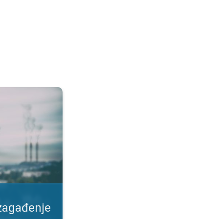
duha. Kako se zaštiti?. . .
 zagađenje