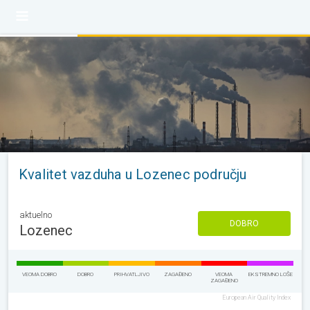
Kvalitet vazduha u Lozenec području
aktuelno
DOBRO
Lozenec
VEOMA DOBRO
DOBRO
PRIHVATLJIVO
ZAGAĐENO
VEOMA
EKSTREMNO LOŠE
ZAGAĐENO
European Air Quality Index