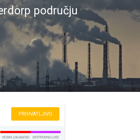
derdorp području
PRIHVATLJIVO
VEOMA ZAGAĐENO
EKSTREMNO LOŠE