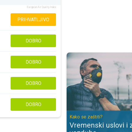
European Air Quality Index
PRIHVATLJIVO
DOBRO
Vremenski uslovi i zagađenje vaz
DOBRO
DOBRO
DOBRO
Kako se zaštiti?
Vremenski uslovi i