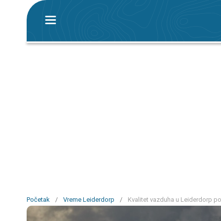
Početak
/
Vreme Leiderdorp
/
Kvalitet vazduha u Leiderdorp p