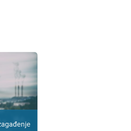
duha. Kako se zaštiti?. . .
 zagađenje