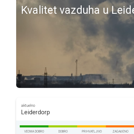
Kvalitet vazduha u Lei
aktuelno
Leiderdorp
VEOMA DOBRO
DOBRO
PRIHVATLJIVO
ZAGAĐENO