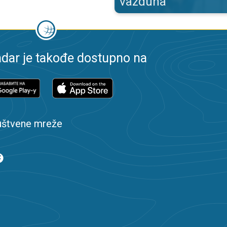
vazduha
dar je takođe dostupno na
uštvene mreže