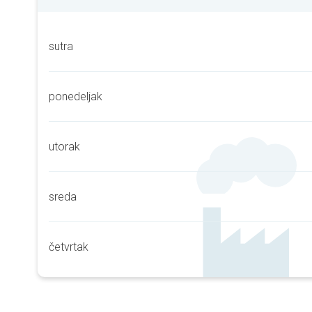
sutra
ponedeljak
utorak
sreda
četvrtak