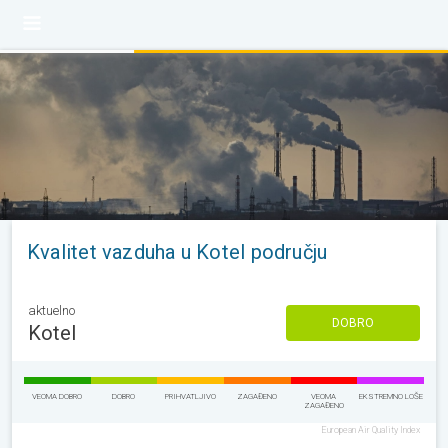
Kvalitet vazduha u Kotel području
aktuelno
DOBRO
Kotel
VEOMA DOBRO
DOBRO
PRIHVATLJIVO
ZAGAĐENO
VEOMA
EKSTREMNO LOŠE
ZAGAĐENO
European Air Quality Index