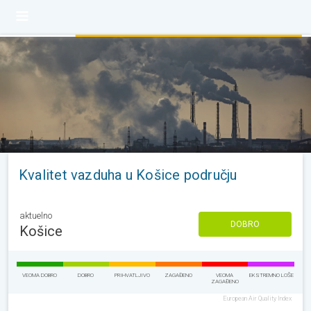
Kvalitet vazduha u Košice području
aktuelno
DOBRO
Košice
VEOMA DOBRO
DOBRO
PRIHVATLJIVO
ZAGAĐENO
VEOMA
EKSTREMNO LOŠE
ZAGAĐENO
European Air Quality Index