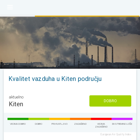
Kvalitet vazduha u Kiten području
aktuelno
DOBRO
Kiten
VEOMA DOBRO
DOBRO
PRIHVATLJIVO
ZAGAĐENO
VEOMA
EKSTREMNO LOŠE
ZAGAĐENO
European Air Quality Index