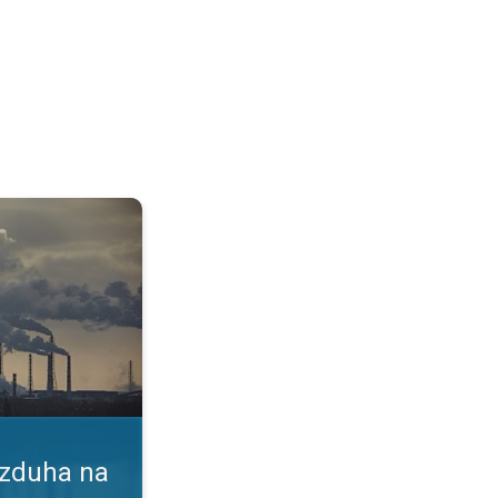
vlje. Indeks kvaliteta vazduha. . .
azduha na