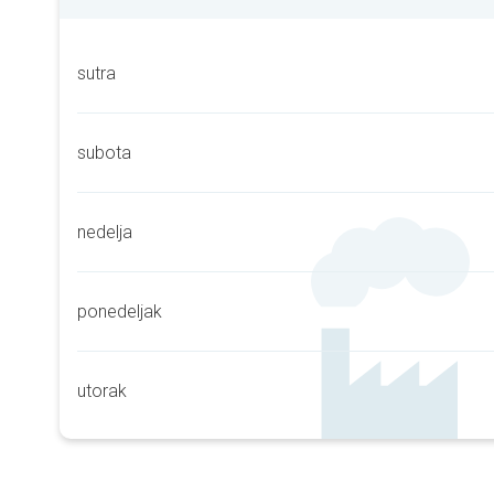
sutra
subota
nedelja
ponedeljak
utorak