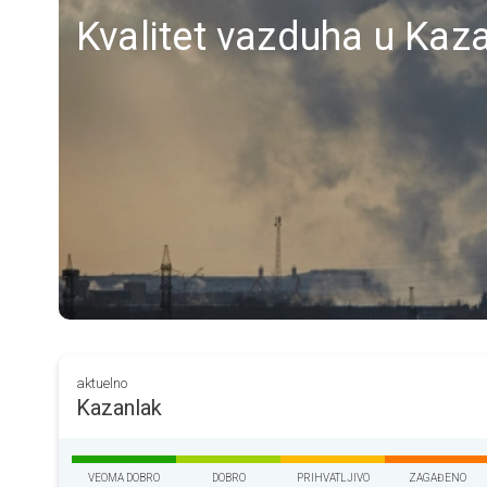
Kvalitet vazduha u Kaz
aktuelno
Kazanlak
VEOMA DOBRO
DOBRO
PRIHVATLJIVO
ZAGAĐENO