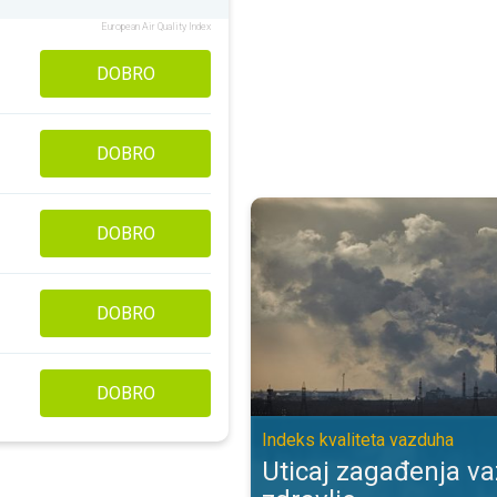
European Air Quality Index
DOBRO
DOBRO
Uticaj zagađenja vazduha na zdra
DOBRO
DOBRO
DOBRO
Indeks kvaliteta vazduha
Uticaj zagađenja v