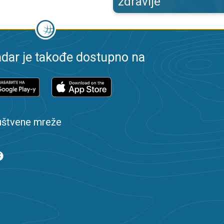
zdravlje
dar je takođe dostupno na
uštvene mreže