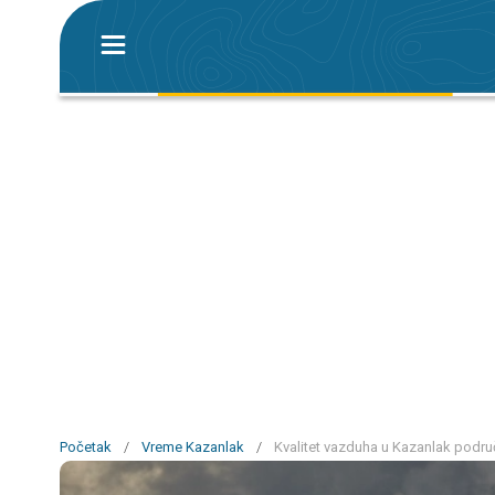
Početak
/
Vreme Kazanlak
/
Kvalitet vazduha u Kazanlak podru