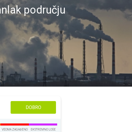
anlak području
DOBRO
VEOMA ZAGAĐENO
EKSTREMNO LOŠE