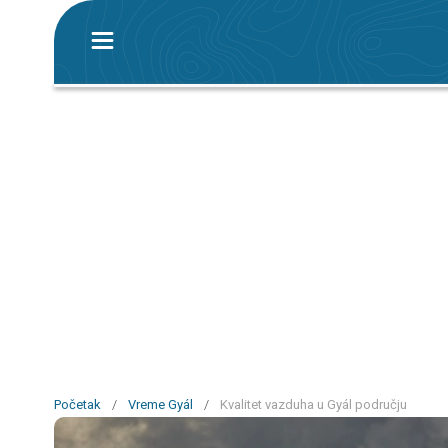
Početak
/
Vreme Gyál
/
Kvalitet vazduha u Gyál području