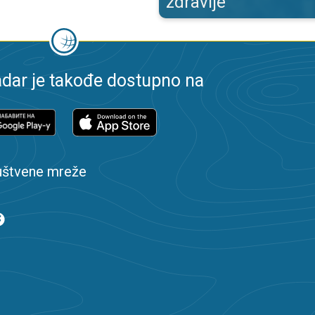
zdravlje
dar je takođe dostupno na
uštvene mreže