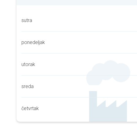
sutra
ponedeljak
utorak
sreda
četvrtak