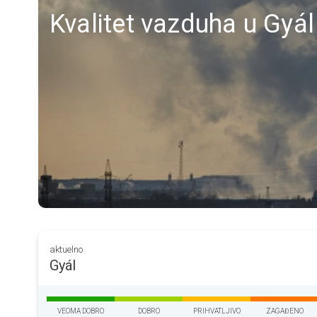
Kvalitet vazduha u Gyál
aktuelno
Gyál
VEOMA DOBRO
DOBRO
PRIHVATLJIVO
ZAGAĐENO