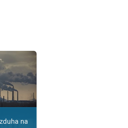
vlje. Indeks kvaliteta vazduha. . .
azduha na