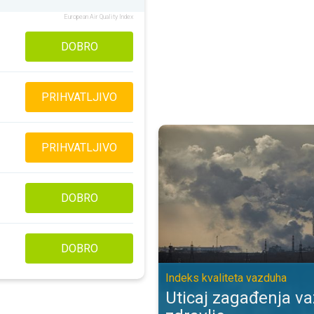
European Air Quality Index
DOBRO
PRIHVATLJIVO
Uticaj zagađenja vazduha na zdra
PRIHVATLJIVO
DOBRO
DOBRO
Indeks kvaliteta vazduha
Uticaj zagađenja v