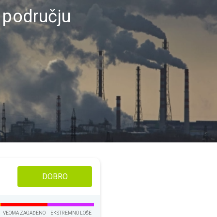
 području
DOBRO
VEOMA ZAGAĐENO
EKSTREMNO LOŠE