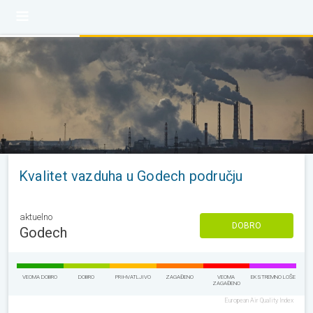
Kvalitet vazduha u Godech području
aktuelno
DOBRO
Godech
VEOMA DOBRO
DOBRO
PRIHVATLJIVO
ZAGAĐENO
VEOMA
EKSTREMNO LOŠE
ZAGAĐENO
European Air Quality Index