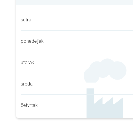
sutra
ponedeljak
utorak
sreda
četvrtak