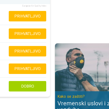
European Air Quality Index
PRIHVATLJIVO
PRIHVATLJIVO
Vremenski uslovi i zagađenje vaz
PRIHVATLJIVO
PRIHVATLJIVO
DOBRO
Kako se zaštiti?
Vremenski uslovi i