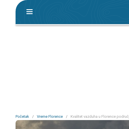
Početak
/
Vreme Florence
/
Kvalitet vazduha u Florence područ