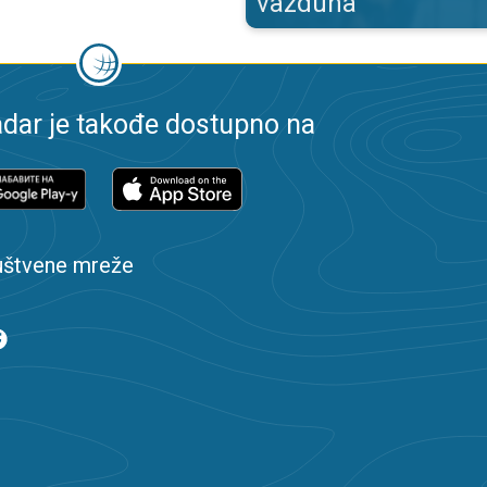
vazduha
dar je takođe dostupno na
uštvene mreže