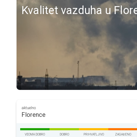
Kvalitet vazduha u Flo
aktuelno
Florence
VEOMA DOBRO
DOBRO
PRIHVATLJIVO
ZAGAĐENO