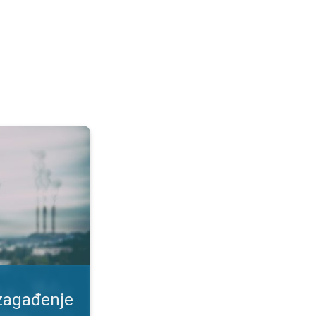
duha. Kako se zaštiti?. . .
 zagađenje