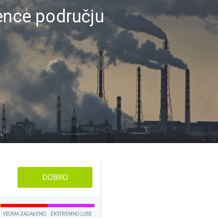
rence području
DOBRO
VEOMA ZAGAĐENO
EKSTREMNO LOŠE