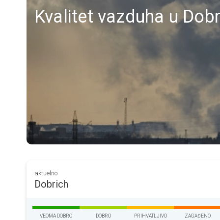
Kvalitet vazduha u Dob
aktuelno
Dobrich
VEOMA DOBRO
DOBRO
PRIHVATLJIVO
ZAGAĐENO