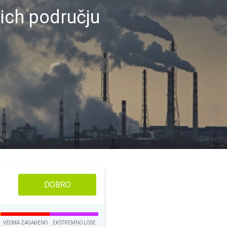
rich području
DOBRO
VEOMA ZAGAĐENO
EKSTREMNO LOŠE