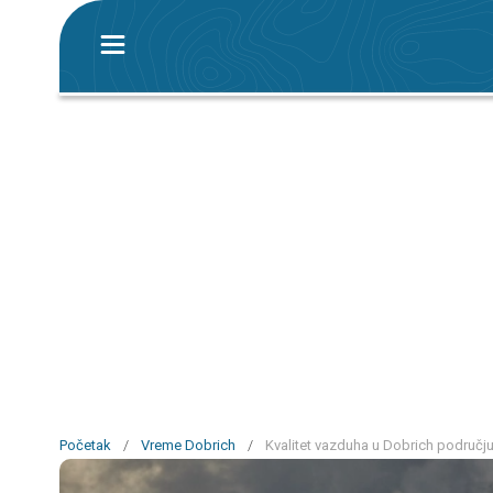
Početak
/
Vreme Dobrich
/
Kvalitet vazduha u Dobrich područj