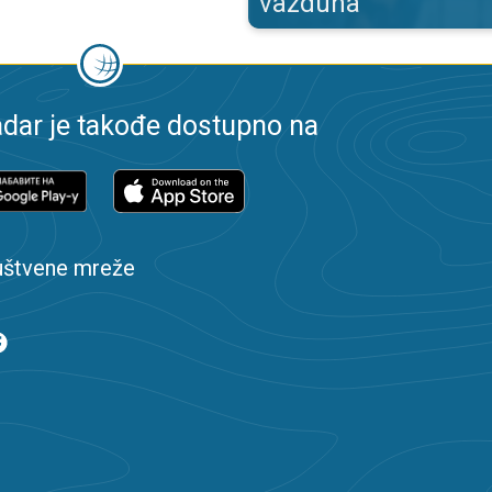
vazduha
dar je takođe dostupno na
uštvene mreže