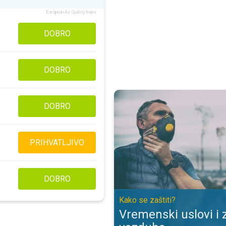
European Air Quality Index
DOBRO
DOBRO
Vremenski uslovi i zagađenje vaz
DOBRO
PRIHVATLJIVO
DOBRO
Kako se zaštiti?
Vremenski uslovi i