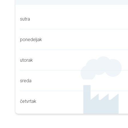
sutra
ponedeljak
utorak
sreda
četvrtak