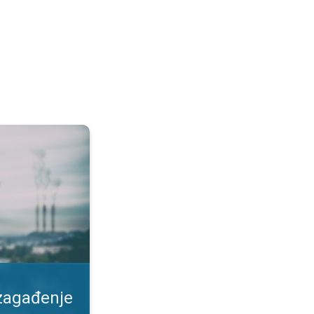
duha. Kako se zaštiti?. . .
 zagađenje