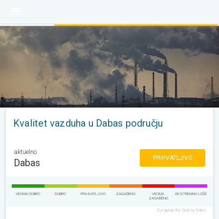
Kvalitet vazduha u Dabas području
aktuelno
PRIHVATLJIVO
Dabas
VEOMA DOBRO
DOBRO
PRIHVATLJIVO
ZAGAĐENO
VEOMA
EKSTREMNO LOŠE
ZAGAĐENO
European Air Quality Index