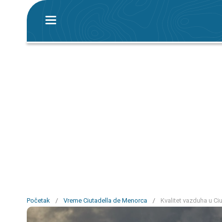
Početak
/
Vreme Ciutadella de Menorca
/
Kvalitet vazduha u C