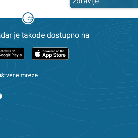
zdravlje
dar je takođe dostupno na
uštvene mreže