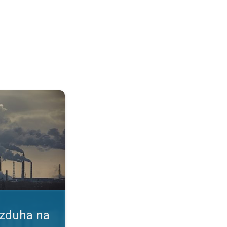
vlje. Indeks kvaliteta vazduha. . .
azduha na