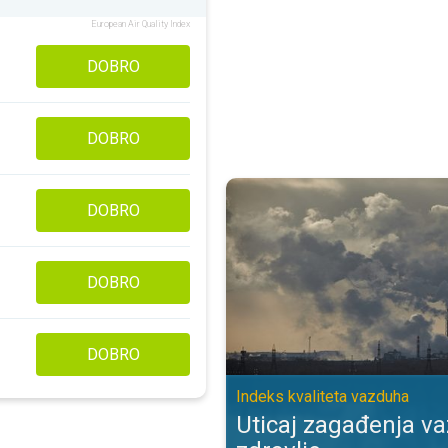
European Air Quality Index
DOBRO
DOBRO
Uticaj zagađenja vazduha na zdra
DOBRO
DOBRO
DOBRO
Indeks kvaliteta vazduha
Uticaj zagađenja v