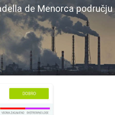
tadella de Menorca području
DOBRO
VEOMA ZAGAĐENO
EKSTREMNO LOŠE