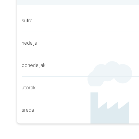
sutra
nedelja
ponedeljak
utorak
sreda