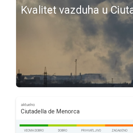
Kvalitet vazduha u Ciu
aktuelno
Ciutadella de Menorca
VEOMA DOBRO
DOBRO
PRIHVATLJIVO
ZAGAĐENO