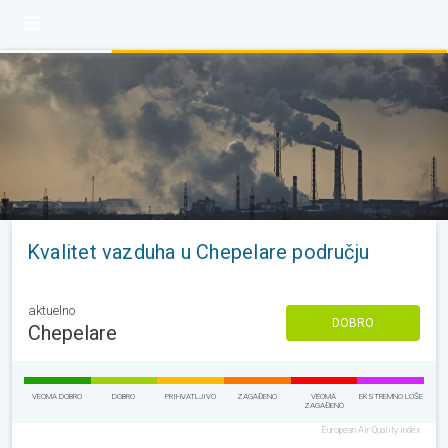
Kvalitet vazduha u Chepelare području
aktuelno
DOBRO
Chepelare
VEOMA DOBRO
DOBRO
PRIHVATLJIVO
ZAGAĐENO
VEOMA
EKSTREMNO LOŠE
ZAGAĐENO
European Air Quality Index