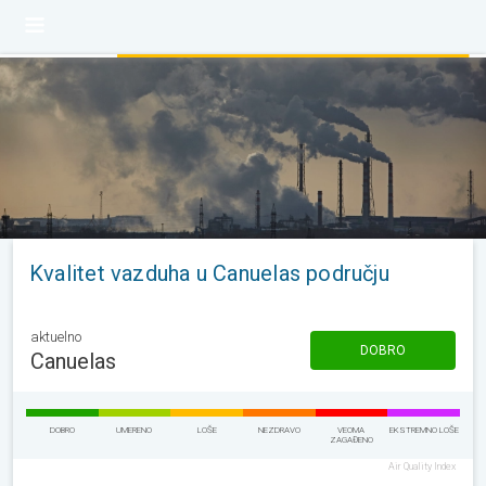
Kvalitet vazduha u Canuelas području
aktuelno
DOBRO
Canuelas
DOBRO
UMERENO
LOŠE
NEZDRAVO
VEOMA
EKSTREMNO LOŠE
ZAGAĐENO
Air Quality Index