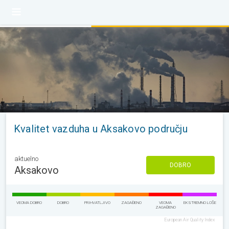
Kvalitet vazduha u Aksakovo području
aktuelno
DOBRO
Aksakovo
VEOMA DOBRO
DOBRO
PRIHVATLJIVO
ZAGAĐENO
VEOMA
EKSTREMNO LOŠE
ZAGAĐENO
European Air Quality Index