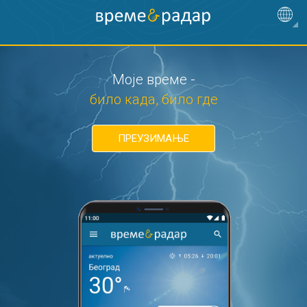
Моје време -
било када, било где
ПРЕУЗИМАЊЕ