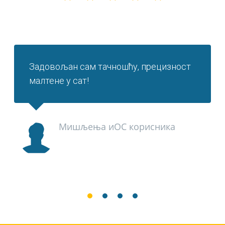
Задовољан сам тачношћу, прецизност
малтене у сат!
Мишљења иОС корисника