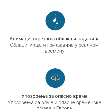
Анимација кретања облака и падавина
Облаци, киша и грмљавина у реалном
времену
Упозорења за опасно време
Упозорења за олује и опасне временске
појаве у Европи