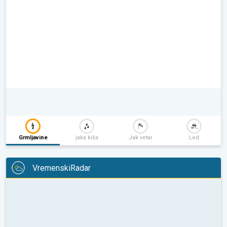
Grmljavine
jaka kiša
Jak vetar
Led
VremenskiRadar