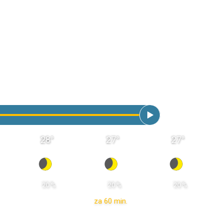
28
°
27
°
27
°
 20 % 
 20 % 
 20 % 
za 60 min.