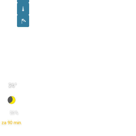
26
°
 20 % 
za 90 min.