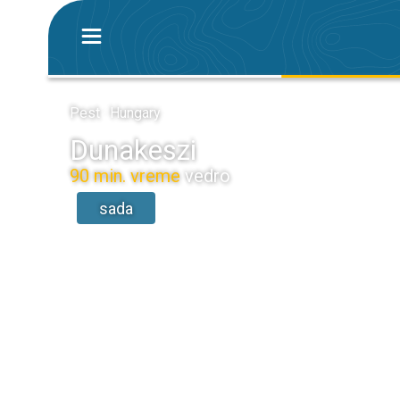
Pest · Hungary
Dunakeszi
90 min. vreme
vedro
sada