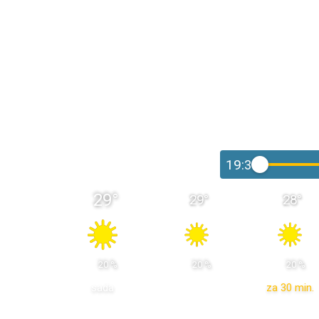
19:30
29
°
29
°
28
°
 20 % 
 20 % 
 20 % 
sada
za 30 min.