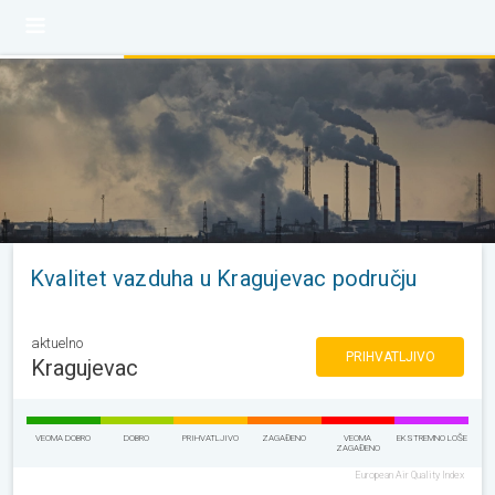
Kvalitet vazduha u Kragujevac području
aktuelno
PRIHVATLJIVO
Kragujevac
VEOMA DOBRO
DOBRO
PRIHVATLJIVO
ZAGAĐENO
VEOMA
EKSTREMNO LOŠE
ZAGAĐENO
European Air Quality Index